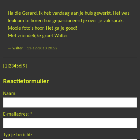
Ha die Gerard, ik heb vandaag aan je huis gewerkt. Het was
leuk om te horen hoe gepassioneerd je over je vak sprak.
Mooie foto's hoor. Het ga je goed!
Met vriendelijke groet Walter
—
walter
11-12-2013 20:52
[1]
2
3
4
5
6
[9]
Reactieformulier
Naam:
E-mailadres:
*
Typ je bericht: