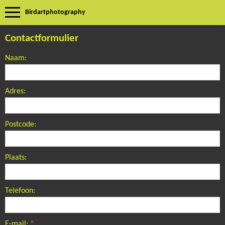
Birdartphotography
Contactformulier
Naam:
Adres:
Postcode:
Plaats:
Telefoon:
E-mail:
*