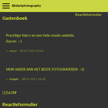
Birdartphotography
Reactieformulier
Gastenboek
Prachtige foto's en een hele mooie website.
Succes :-)
—
Joyce
08-07-2011 19:49
MIJN VADER KAN HET BESTE FOTOGRAFEREN :-D
—
Angelo
08-07-2011 16:58
[1]
5
6
7
8
9
Reactieformulier